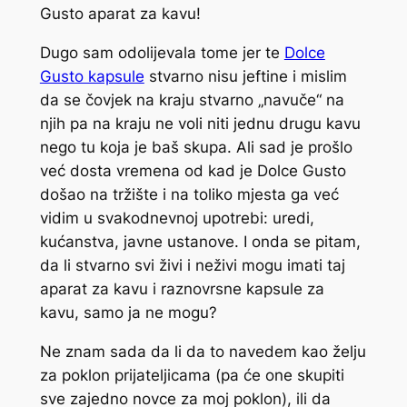
Gusto aparat za kavu!
Dugo sam odolijevala tome jer te
Dolce
Gusto kapsule
stvarno nisu jeftine i mislim
da se čovjek na kraju stvarno „navuče“ na
njih pa na kraju ne voli niti jednu drugu kavu
nego tu koja je baš skupa. Ali sad je prošlo
već dosta vremena od kad je Dolce Gusto
došao na tržište i na toliko mjesta ga već
vidim u svakodnevnoj upotrebi: uredi,
kućanstva, javne ustanove. I onda se pitam,
da li stvarno svi živi i neživi mogu imati taj
aparat za kavu i raznovrsne kapsule za
kavu, samo ja ne mogu?
Ne znam sada da li da to navedem kao želju
za poklon prijateljicama (pa će one skupiti
sve zajedno novce za moj poklon), ili da