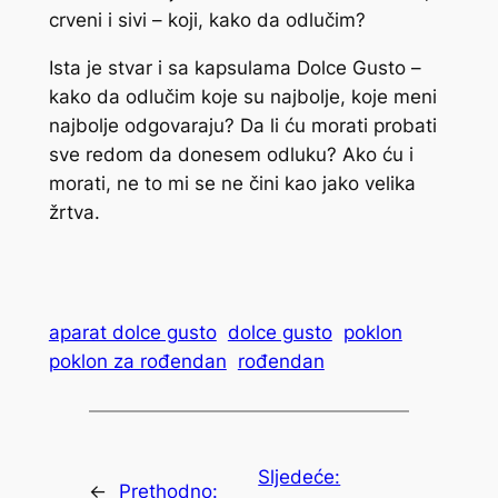
crveni i sivi – koji, kako da odlučim?
Ista je stvar i sa kapsulama Dolce Gusto –
kako da odlučim koje su najbolje, koje meni
najbolje odgovaraju? Da li ću morati probati
sve redom da donesem odluku? Ako ću i
morati, ne to mi se ne čini kao jako velika
žrtva.
aparat dolce gusto
dolce gusto
poklon
poklon za rođendan
rođendan
Sljedeće:
←
Prethodno: