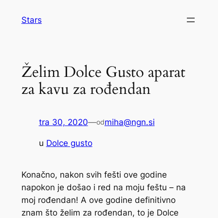
Skoči
Stars
do
sadržaja
Želim Dolce Gusto aparat
za kavu za rođendan
tra 30, 2020
—
miha@ngn.si
od
u
Dolce gusto
Konačno, nakon svih fešti ove godine
napokon je došao i red na moju feštu – na
moj rođendan! A ove godine definitivno
znam što želim za rođendan, to je Dolce