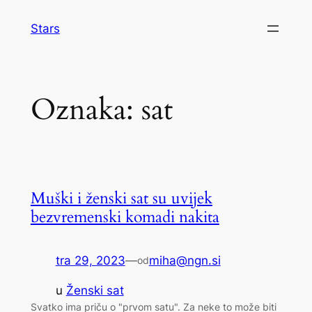
Skoči
Stars
do
sadržaja
Oznaka:
sat
Muški i ženski sat su uvijek
bezvremenski komadi nakita
tra 29, 2023
—
miha@ngn.si
od
u
Ženski sat
Svatko ima priču o "prvom satu". Za neke to može biti