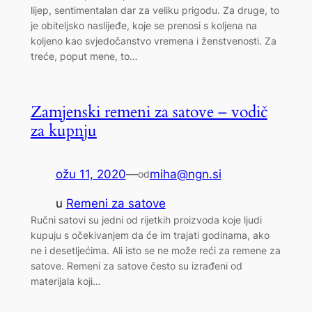
lijep, sentimentalan dar za veliku prigodu. Za druge, to
je obiteljsko naslijeđe, koje se prenosi s koljena na
koljeno kao svjedočanstvo vremena i ženstvenosti. Za
treće, poput mene, to…
Zamjenski remeni za satove – vodič
za kupnju
ožu 11, 2020
—
miha@ngn.si
od
u
Remeni za satove
Ručni satovi su jedni od rijetkih proizvoda koje ljudi
kupuju s očekivanjem da će im trajati godinama, ako
ne i desetljećima. Ali isto se ne može reći za remene za
satove. Remeni za satove često su izrađeni od
materijala koji…