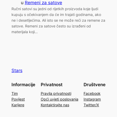
u
Remeni za satove
Ručni satovi su jedni od rijetkih proizvoda koje ljudi
kupuju s očekivanjem da će im trajati godinama, ako
ne i desetljećima. Ali isto se ne može reći za remene za
satove. Remeni za satove često su izrađeni od
materijala koji…
Stars
Informacije
Privatnost
Društvene
Tim
Pravila privatnosti
Facebook
Povijest
Opći uvjeti poslovanja
Instagram
Karijere
Kontaktirajte nas
Twitter/X