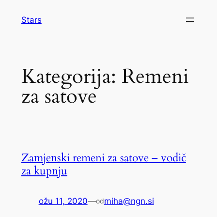
Skoči
Stars
do
sadržaja
Kategorija:
Remeni
za satove
Zamjenski remeni za satove – vodič
za kupnju
ožu 11, 2020
—
miha@ngn.si
od