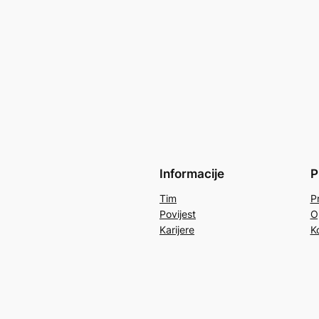
Informacije
P
Tim
Pr
Povijest
O
Karijere
K