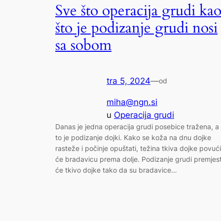
Sve što operacija grudi ka
što je podizanje grudi nosi
sa sobom
tra 5, 2024
—
od
miha@ngn.si
u
Operacija grudi
Danas je jedna operacija grudi posebice tražena, a
to je podizanje dojki. Kako se koža na dnu dojke
rasteže i počinje opuštati, težina tkiva dojke povući
će bradavicu prema dolje. Podizanje grudi premjest
će tkivo dojke tako da su bradavice…