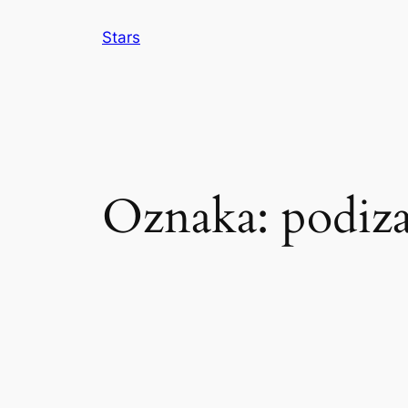
Skoči
Stars
do
sadržaja
Oznaka:
podiza