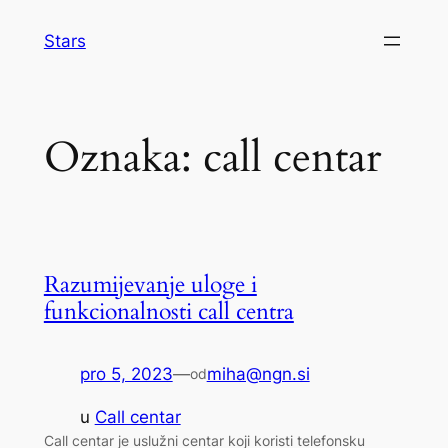
Skoči
Stars
do
sadržaja
Oznaka:
call centar
Razumijevanje uloge i
funkcionalnosti call centra
pro 5, 2023
—
miha@ngn.si
od
u
Call centar
Call centar je uslužni centar koji koristi telefonsku